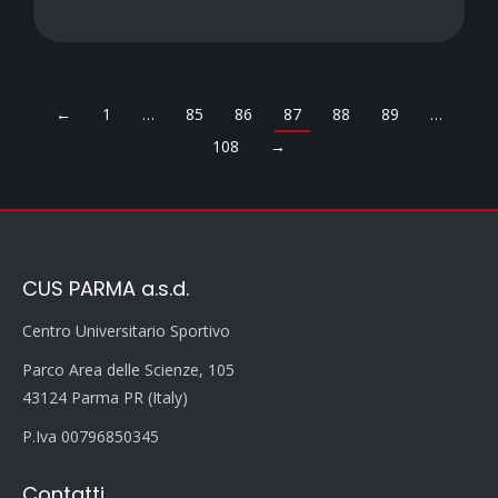
←
1
…
85
86
87
88
89
…
108
→
CUS PARMA a.s.d.
Centro Universitario Sportivo
Parco Area delle Scienze, 105
43124 Parma PR (Italy)
P.Iva 00796850345
Contatti