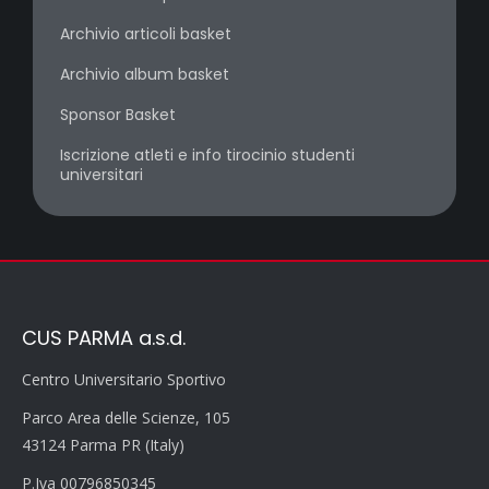
Archivio articoli basket
Archivio album basket
Sponsor Basket
Iscrizione atleti e info tirocinio studenti
universitari
CUS PARMA a.s.d.
Centro Universitario Sportivo
Parco Area delle Scienze, 105
43124 Parma PR (Italy)
P.Iva 00796850345