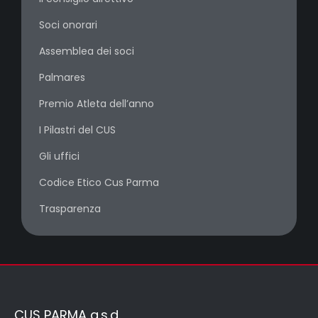
Soci onorari
Assemblea dei soci
Palmares
Premio Atleta dell’anno
I Pilastri del CUS
Gli uffici
Codice Etico Cus Parma
Trasparenza
CUS PARMA a.s.d.