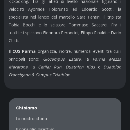
kickboxing. Tra gli atleti di livello nazionale figurano i
velocisti Ayomide Folorunso ed Edoardo Scotti, la
specialista nel lancio del martello Sara Fantini, il triplista
Tobia Bocchi e lo sciatore Tommaso Saccardi. Fra i
triathleti spiccano Eleonora Peroncini, Filippo Rinaldi e Dario
Chitti.
Il
CUS Parma
organizza, inoltre, numerosi eventi tra cui i
principali sono:
Giocampus Estate
, la
Parma Mezza
Maratona
, la
Cetilar Run
,
Duathlon Kids
e
Duathlon
Francigeno & Campus Triathlon
.
Chi siamo
La nostra storia
Il consiglio direttivo