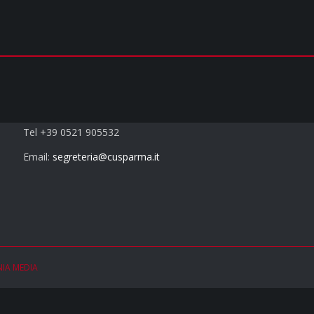
Contatti
Tel +39 0521 905532
Email:
segreteria@cusparma.it
NIA MEDIA