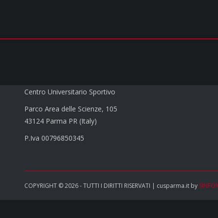
CUS PARMA a.s.d.
Centro Universitario Sportivo
Parco Area delle Scienze, 105
43124 Parma PR (Italy)
P.Iva 00796850345
COPYRIGHT © 2026 - TUTTI I DIRITTI RISERVATI | cusparma.it by
SINFO