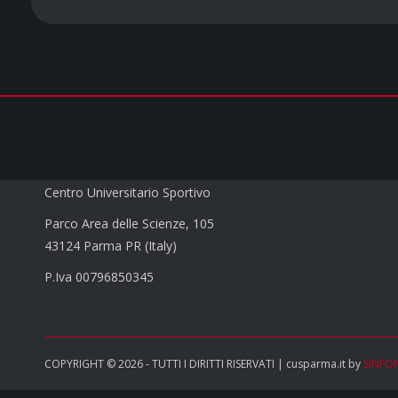
CUS PARMA a.s.d.
Centro Universitario Sportivo
Parco Area delle Scienze, 105
43124 Parma PR (Italy)
P.Iva 00796850345
COPYRIGHT © 2026 - TUTTI I DIRITTI RISERVATI | cusparma.it by
SINFO