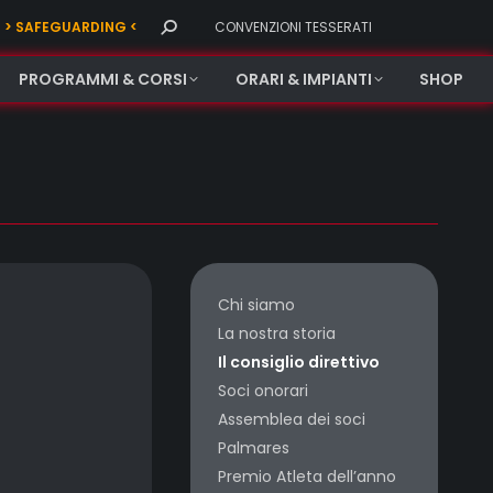
Search:
> SAFEGUARDING <
CONVENZIONI TESSERATI
PROGRAMMI & CORSI
ORARI & IMPIANTI
SHOP
Chi siamo
La nostra storia
Il consiglio direttivo
Soci onorari
Assemblea dei soci
Palmares
Premio Atleta dell’anno