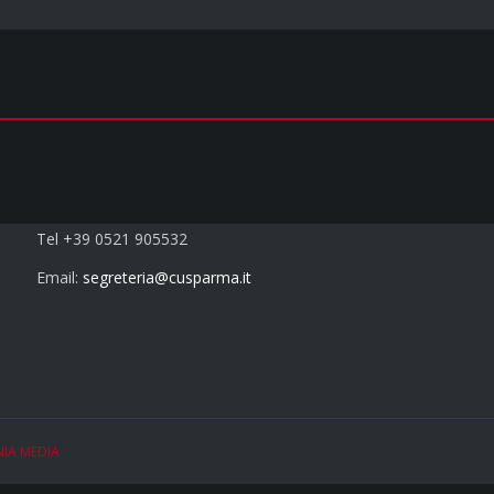
Contatti
Tel +39 0521 905532
Email:
segreteria@cusparma.it
NIA MEDIA