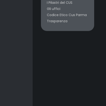
I Pilastri del CUS
Gli uffici
Codice Etico Cus Parma
Trasparenza