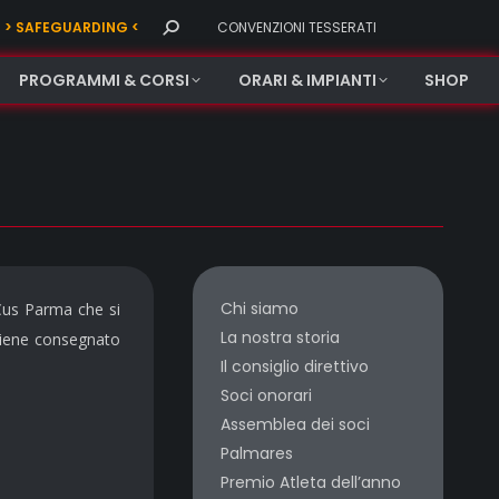
Search:
> SAFEGUARDING <
CONVENZIONI TESSERATI
PROGRAMMI & CORSI
ORARI & IMPIANTI
SHOP
Chi siamo
 Cus Parma che si
La nostra storia
o viene consegnato
Il consiglio direttivo
Soci onorari
Assemblea dei soci
Palmares
Premio Atleta dell’anno