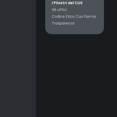
I Pilastri del CUS
Gli uffici
Codice Etico Cus Parma
Trasparenza