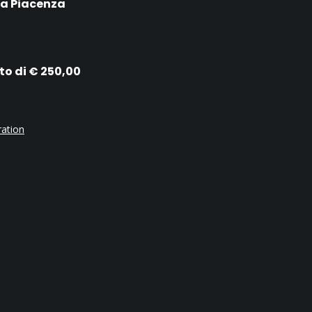
5 a Piacenza
o di € 250,00
ration