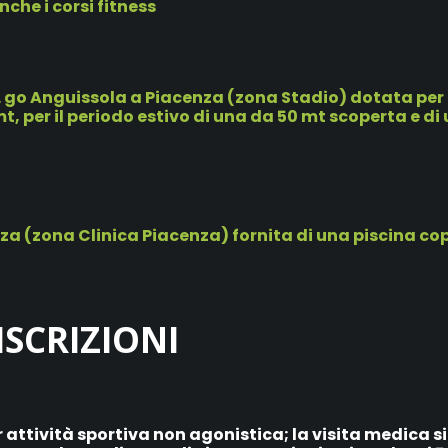
che i corsi fitness
 L. go Anguissola a Piacenza (zona Stadio) dotata per 
t, per il periodo estivo di una da 50 mt scoperta e di
nza (zona Clinica Piacenza) fornita di una piscina co
ISCRIZIONI
tività sportiva non agonistica; la visita medica s