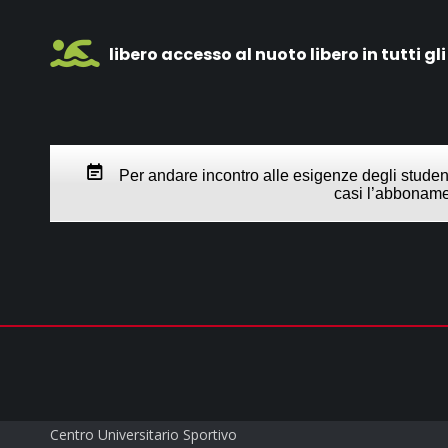
libero accesso al nuoto libero in tutti gli
Per andare incontro alle esigenze degli studen
casi l’abbonamen
CUS PARMA a.s.d.
Centro Universitario Sportivo