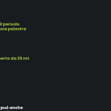
il periodo
 una palestra
perta da 25 mt
i può anche