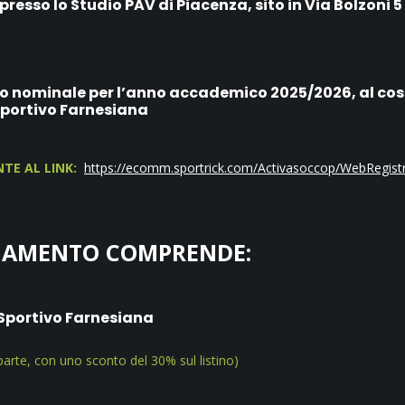
esso lo Studio PAV di Piacenza, sito in Via Bolzoni 
o nominale per l’anno accademico 2025/2026, al cost
sportivo Farnesiana
TE AL LINK:
https://ecomm.sportrick.com/Activasoccop/WebRegist
NAMENTO COMPRENDE:
o Sportivo Farnesiana
parte, con uno sconto del 30% sul listino)