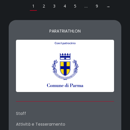
1
2
3
4
5
…
9
→
PARATRIATHLON
Staff
Attività e Tesseramento