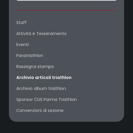
Staff
Attività e Tesseramento
Eventi
Paratriathlon
Rassegna stampa
Archivio articoli triathlon
Archivio album triathlon
Sponsor CUS Parma Triathlon
Convenzioni di sezione