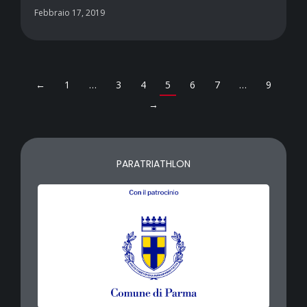
Febbraio 17, 2019
←
1
…
3
4
5
6
7
…
9
→
PARATRIATHLON