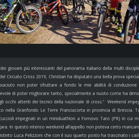
dei g
iovani più interessanti del panorama italiano della multi discipl
l Circuito Cross 2019, Christian ha disputato una bella prova specia
iaciuto non poter sfruttare a fondo le mie abilità di conduzion
ole di poter migliorare tanto, specialmente a nuoto come ha dimostr
i occhi attenti dei tecnici della nazionale di cross.” Weekend imp
to nella Granfondo Le Terre Franciacorta in provincia di Brescia. T
nicuccioli impegnati in un miniduathlon a Fornovo Taro (PR) in cui m
 gara. In questo intenso weekend all’appello non poteva certo mancare
stinto Luca Pelizzoni che con il suo quarto posto ha trascinato i ca