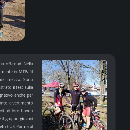
ina off-road. Nella
lmente in MTB: “il
e del mezzo. Sono
ato il test sulla
egnativo anche per
anto divertimento
olti di loro hanno
 il gruppo giovani
detti CUS Parma al