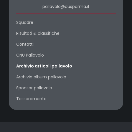
pallavolo@cusparma.it
Squadre
Risultati & classifiche
Contatti
CNU Pallavolo
Archivio articoli pallavolo
Archivio album pallavolo
Sponsor pallavolo
Tesseramento