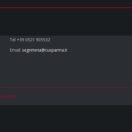
Contatti
Tel +39 0521 905532
Email:
segreteria@cusparma.it
NIA MEDIA