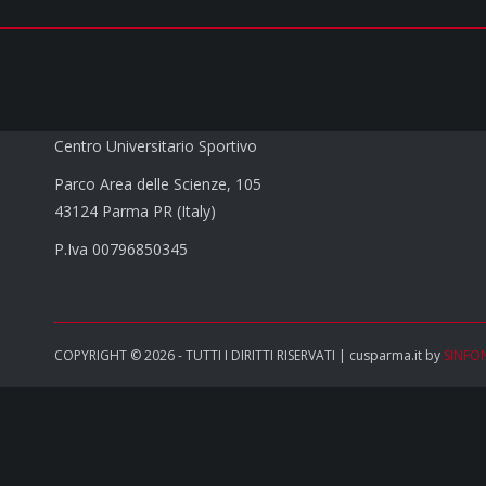
CUS PARMA a.s.d.
Centro Universitario Sportivo
Parco Area delle Scienze, 105
43124 Parma PR (Italy)
P.Iva 00796850345
COPYRIGHT © 2026 - TUTTI I DIRITTI RISERVATI | cusparma.it by
SINFO