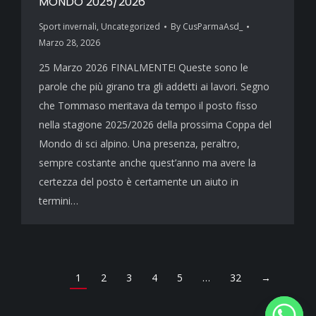
MONDO 2025/2026
Sport invernali
,
Uncategorized
By
CusParmaAsd_
Marzo 28, 2026
25 Marzo 2026 FINALMENTE! Queste sono le
parole che più girano tra gli addetti ai lavori. Segno
che Tommaso meritava da tempo il posto fisso
nella stagione 2025/2026 della prossima Coppa del
Mondo di sci alpino. Una presenza, peraltro,
sempre costante anche quest’anno ma avere la
certezza del posto è certamente un aiuto in
termini…
1
2
3
4
5
…
32
→