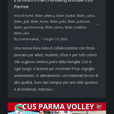
È arrivato il merchandising ufficiale CUS
Parma!
Articoli home
,
Slider_atletica
,
Slider_basket
,
Slider_calcio
,
Slider_golf
,
Slider_home
,
Slider_judo
,
Slider_pallavolo
,
Slider_sportinvernali
,
Slider_tennis
,
Slider_triathlon
,
Slider_vela
By
CusParmaAsd_
Giugno 10, 2026
Una nuova linea nata in collaborazione con Erreà
pensata per atleti, studenti, tifosi e per tutti coloro
che vogliono sentirsi parte della famiglia CUS in
ogni luogo: a lezione per mostrare il tuo orgoglio
universitario, in allenamento con materiali tecnici di
alta qualità, fuori dal Campus per uno stile sportivo
e di tendenza. Indossa i…