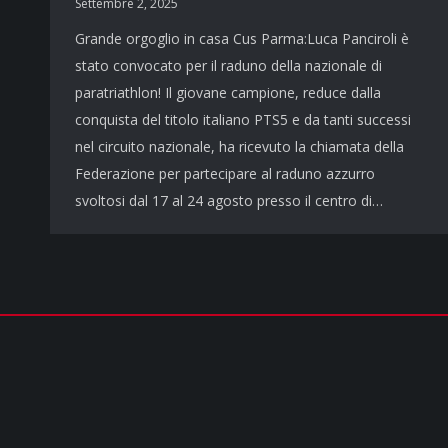
Settembre 2, 2025
Grande orgoglio in casa Cus Parma:Luca Panciroli è
stato convocato per il raduno della nazionale di
paratriathlon! Il giovane campione, reduce dalla
conquista del titolo italiano PTS5 e da tanti successi
nel circuito nazionale, ha ricevuto la chiamata della
Federazione per partecipare al raduno azzurro
svoltosi dal 17 al 24 agosto presso il centro di…
COPYRIGHT © 2026 - TUTTI I DIRITTI RISERVATI | cusparma.it by
SINFO