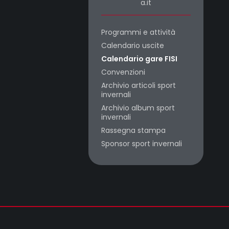
a.it
Programmi e attività
Calendario uscite
Calendario gare FISI
Convenzioni
Archivio articoli sport
invernali
Archivio album sport
invernali
Rassegna stampa
Sponsor sport invernali