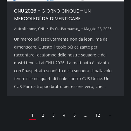
CNU 2026 – GIORNO CINQUE – UN
MERCOLEDÌ DA DIMENTICARE
Articoli home
,
CNU
By
CusParmaAsd_
Maggio 28, 2026
Un mercoledì assolutamente non da leoni, ma da
dimenticare. Questo il titolo più calzante per
raccontare l’ecatombe delle nostre squadre e dei
nostri tennisti ai CNU 2026. La mattinata è iniziata
con l’inaspettata sconfitta della squadra di pallavolo
femminile nei quarti di finale contro CUS Udine. Un
CUS Parma troppo brutto per essere vero, che…
1
2
3
4
5
…
12
→