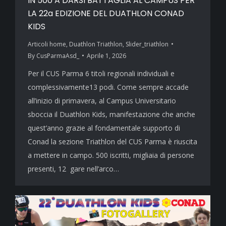
IN 500 A DARSI BATTAGLIA AL CAMPUS PER
LA 22a EDIZIONE DEL DUATHLON CONAD
KIDS
Articoli home
,
Duathlon Triathlon
,
Slider_triathlon
By
CusParmaAsd_
Aprile 1, 2026
Per il CUS Parma 6 titoli regionali individuali e
complessivamente13 podi. Come sempre accade
all’inizio di primavera, al Campus Universitario
sboccia il Duathlon Kids, manifestazione che anche
quest’anno grazie al fondamentale supporto di
Conad la sezione Triathlon del CUS Parma è riuscita
a mettere in campo. 500 iscritti, migliaia di persone
presenti, 12 gare nell’arco…