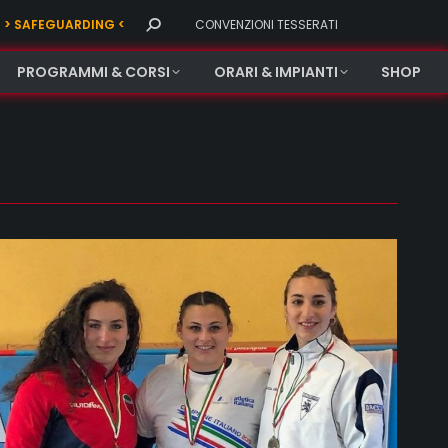
Search:
> SAFEGUARDING <
CONVENZIONI TESSERATI
PROGRAMMI & CORSI
ORARI & IMPIANTI
SHOP