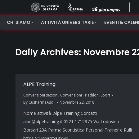
CHI SIAMO
ATTIVITÀ UNIVERSITARIE
EVENTI & CALE
Daily Archives:
Novembre 22
ALPE Training
Convenzioni sezioni
,
Convenzioni Triathlon
,
Sport
By
CusParmaAsd_
Novembre 22, 2018
Nome attività Alpe Training Contatti
alpe@alpetraining.it 0521 1712875 Via Lodovico
Borsari 23A Parma Scontistica Personal Trainer e Rulli
https://cusparma.it/wp-