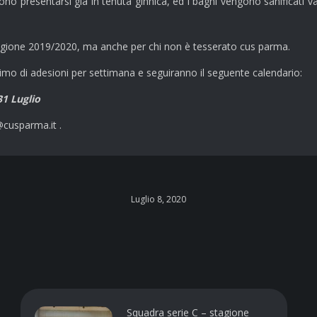
ono presentarsi già in tenuta ginnica, ed i bagni vengono sanificati var
stagione 2019/2020, ma anche per chi non è tesserato cus parma.
mo di adesioni per settimana e seguiranno il seguente calendario:
31 Luglio
@cusparma.it .
Luglio 8, 2020
Squadra serie C – stagione