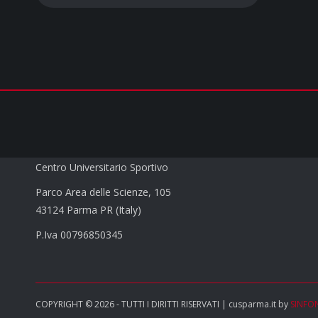
CUS PARMA a.s.d.
Centro Universitario Sportivo
Parco Area delle Scienze, 105
43124 Parma PR (Italy)
P.Iva 00796850345
COPYRIGHT © 2026 - TUTTI I DIRITTI RISERVATI | cusparma.it by
SINFO