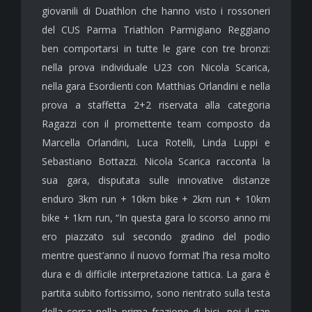
giovanili di Duathlon che hanno visto i rossoneri
del CUS Parma Triathlon Parmigiano Reggiano
ben comportarsi in tutte le gare con tre bronzi:
nella prova individuale U23 con Nicola Scarica,
nella gara Esordienti con Matthias Orlandini e nella
prova a staffetta 2+2 riservata alla categoria
Ragazzi con il promettente team composto da
Marcella Orlandini, Luca Rotelli, Linda Luppi e
Sebastiano Bottazzi. Nicola Scarica racconta la
sua gara, disputata sulle innovative distanze
enduro 3km run + 10km bike + 2km run + 10km
bike + 1km run, “In questa gara lo scorso anno mi
ero piazzato sul secondo gradino del podio
mentre quest’anno il nuovo format l’ha resa molto
dura e di difficile interpretazione tattica. La gara è
partita subito fortissimo, sono rientrato sulla testa
della corsa nella prima frazione di bici, poi il gap