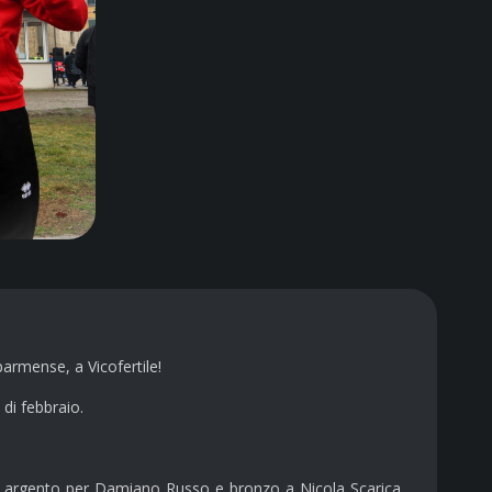
armense, a Vicofertile!
 di febbraio.
le, argento per Damiano Russo e bronzo a Nicola Scarica.