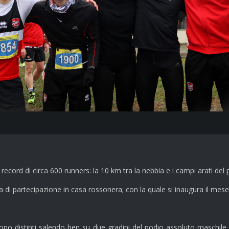
ord di circa 600 runners: la 10 km tra la nebbia e i campi arati del p
ca di partecipazione in casa rossonera; con la quale si inaugura il mese
 sono distinti salendo ben su due gradini del podio assoluto maschi