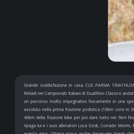
Grande soddisfazione in casa CUS PARMA TRIATHLON
Rinladi nei Campionati Italiani di Duathlon Classico anda
un percorso molto impegnativo fisicamente in una speci
assoluto nella prima frazione podistica (10km corsi in 30’
40km della frazione bike per poi dare tutto nei 5km fin
ripaga lui e i suoi allenatori Luca Dodi, Corrado Morini, Ma
questa gara. Ottima prova anche Emanuele Grenti che 