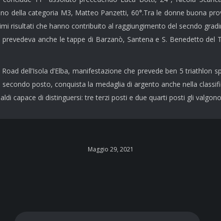
iano della categoria M3, Matteo Panzetti, 60°.Tra le donne buona pro
ttimi risultati che hanno contribuito al raggiungimento del secndo grad
che prevedeva anche le tappe di Barzanò, Santena e S. Benedetto del 
r Road dell’Isola d’Elba, manifestazione che prevede ben 5 triathlon sp
al secondo posto, conquista la medaglia di argento anche nella class
aldi capace di distinguersi: tre terzi posti e due quarti posti gli valgono
Maggio 29, 2021