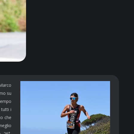
 Marco
imo su
 tempo
tutti i
zo che
 meglio
, 26°,