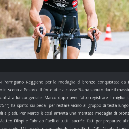
 Parmgiano Reggiano per la
medaglia di bronzo conquistata da
to in scena a Pesaro. Il forte atleta classe ’94 ha saputo dare il mass
alità a lui congeniale: Marco dopo aver fatto registrare il miglior
54”) ha spinto sui pedali per restare vicino al gruppo di testa lungo 
ali a piedi. Per Marco è così arrivata una meritata medaglia di bron
tteo Filippi e Fabrizio Faelli di tutti i sacrifici fatti per preparare al
conclude 11° assoluto precedendo Luca Botti, 24°, Nicola Scarica