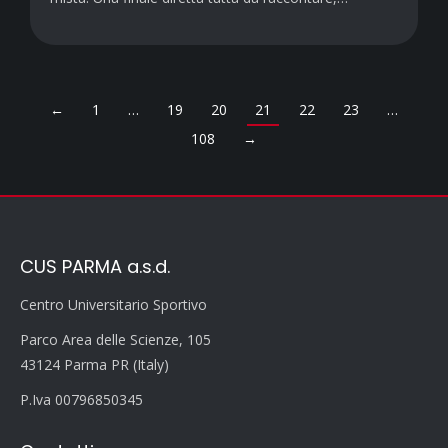
←
1
…
19
20
21
22
23
…
108
→
CUS PARMA a.s.d.
Centro Universitario Sportivo
Parco Area delle Scienze, 105
43124 Parma PR (Italy)
P.Iva 00796850345