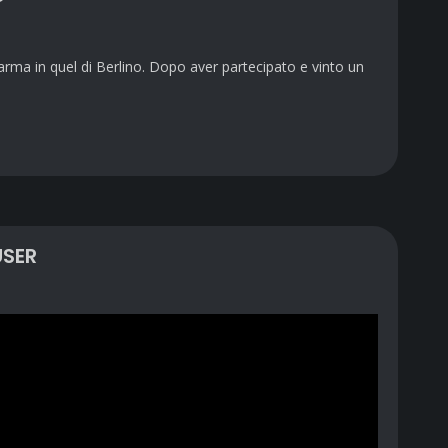
arma in quel di Berlino. Dopo aver partecipato e vinto un
USER