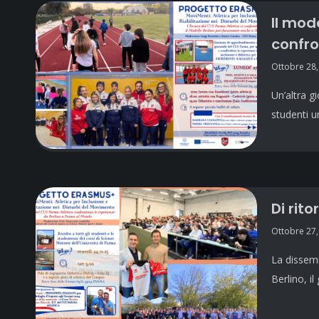
Il mod
confr
Ottobre 28,
Un’altra g
studenti u
Di rito
Ottobre 27,
La dissemi
Berlino, i