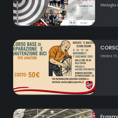
Medaglia d
CORSO
Ottobre 15,
Erasmu