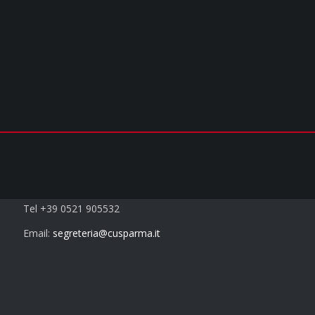
Contatti
Tel +39 0521 905532
Email:
segreteria@cusparma.it