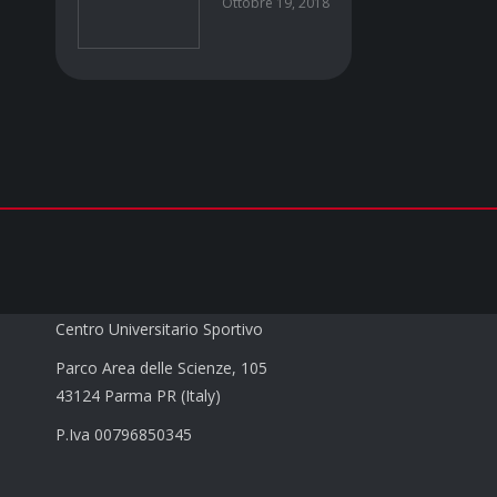
Ottobre 19, 2018
CUS PARMA a.s.d.
Centro Universitario Sportivo
Parco Area delle Scienze, 105
43124 Parma PR (Italy)
P.Iva 00796850345