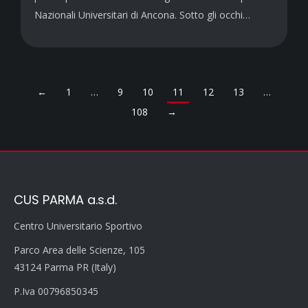
Nazionali Universitari di Ancona. Sotto gli occhi…
←
1
…
9
10
11
12
13
…
108
→
CUS PARMA a.s.d.
Centro Universitario Sportivo
Parco Area delle Scienze, 105
43124 Parma PR (Italy)
P.Iva 00796850345