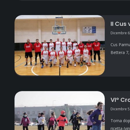
Il Cus
Dicembre 6
Cus Parma 
Bettera 7,
VI° Cr
Dicembre 5
Torna dopo
ricetta (v