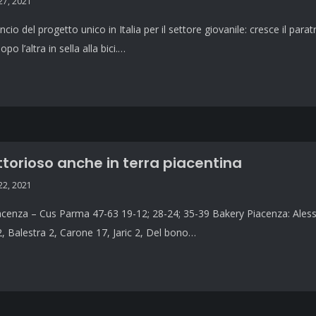
7, 2021
lancio del progetto unico in Italia per il settore giovanile: cresce il
po l’altra in sella alla bici.…
ttorioso anche in terra piacentina
2, 2021
cenza – Cus Parma 47-63 19-12; 28-24; 35-39 Bakery Piacenza: Alessand
2, Balestra 2, Carone 17, Jaric 2, Del bono…