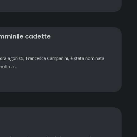
mminile cadette
adra agonisti, Francesca Campanini, è stata nominata
 molto a…