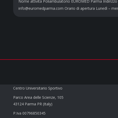
Nome attività Poliambulatorio EUROMED Parma Indirizz
info@euromedparma.com Orario di apertura Lunedì – me
CUS PARMA a.s.d.
Centro Universitario Sportivo
Parco Area delle Scienze, 105
43124 Parma PR (Italy)
P.Iva 00796850345