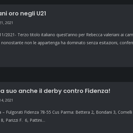
ani oro negli U21
1, 2021
11/2021- Terzo titolo italiano quest’anno per Rebecca valeriani ai camp
e nonostante non le appartenga ha dominato senza esitazioni, conf
 fa suo anche il derby contro Fidenza!
4, 2021
– Fulgorati Fidenza 78-55 Cus Parma: Bettera 2, Bondani 3, Comelli 3,
18, Parizzi F. 6, Pattini…