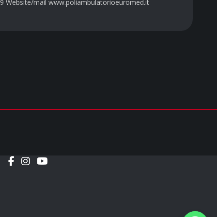
9 Website/mail www.poliambulatorioeuromed.it
Social