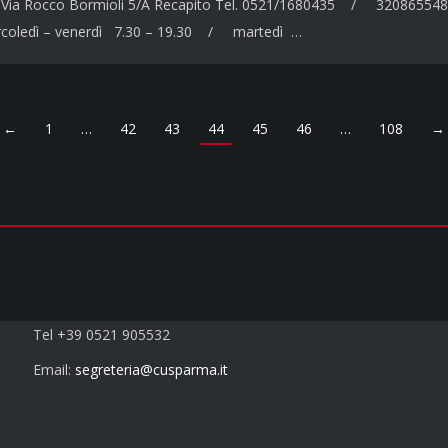
o Via Rocco Bormioli 5/A Recapito Tel. 0521/1680435 / 320865548
rcoledì – venerdì 7.30 – 19.30 / martedì …
←
1
…
42
43
44
45
46
…
108
→
Contatti
Tel +39 0521 905532
Email:
segreteria@cusparma.it