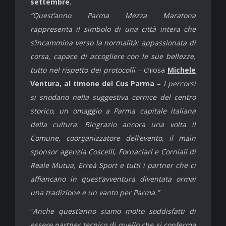
settembre
.
“Quest’anno Parma Mezza Maratona
rappresenta il simbolo di una città intera che
s’incammina verso la normalità: appassionata di
corsa, capace di accogliere con le sue bellezze,
tutto nel rispetto dei protocolli
– chiosa
Michele
Ventura, al timone del Cus Parma
–
I percorsi
si snodano nella suggestiva cornice del centro
storico, un omaggio a Parma capitale italiana
della cultura. Ringrazio ancora una volta il
Comune, coorganizzatore dell’evento, il main
sponsor agenzia Coscelli, Fornaciari e Corniali di
Reale Mutua, Erreà Sport e tutti i partner che ci
affiancano in quest’avventura diventata ormai
una tradizione e un vanto per Parma.”
“
Anche quest’anno siamo molto soddisfatti di
essere partner tecnico di quello che si conferma