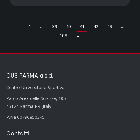
←
1
…
39
40
41
42
43
…
108
→
CUS PARMA a.s.d.
Centro Universitario Sportivo
Parco Area delle Scienze, 105
43124 Parma PR (Italy)
P.Iva 00796850345
Contatti