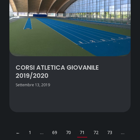
CORSI ATLETICA GIOVANILE
2019/2020
Settembre 13, 2019
←
1
…
69
70
71
72
73
…