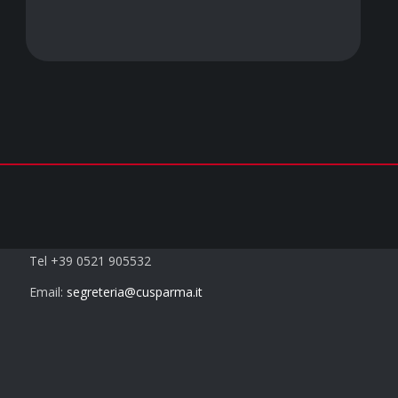
Contatti
Tel +39 0521 905532
Email:
segreteria@cusparma.it