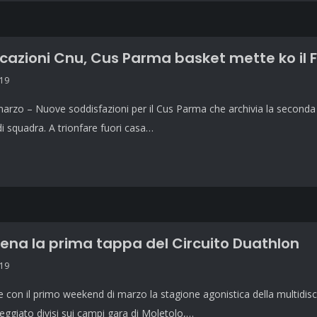
icazioni Cnu, Cus Parma basket mette ko il 
019
rzo – Nuove soddisfazioni per il Cus Parma che archivia la seconda vit
 di squadra. A trionfare fuori casa…
ena la prima tappa del Circuito Duathlon
019
 con il primo weekend di marzo la stagione agonistica della multidiscip
ggiato divisi sui campi gara di Moletolo,…