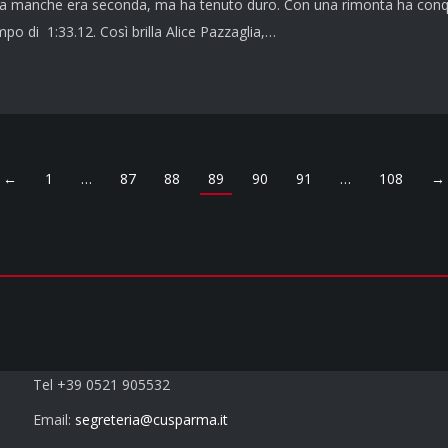
a manche era seconda, ma ha tenuto duro. Con una rimonta ha conquis
po di 1:33.12. Così brilla Alice Pazzaglia,…
←
1
…
87
88
89
90
91
…
108
→
Contatti
Tel +39 0521 905532
Email:
segreteria@cusparma.it