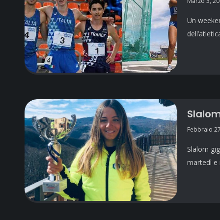
Marzo 3, 2
Un weekend
dell’atlet
Slalom
Febbraio 27
Slalom gig
martedì e