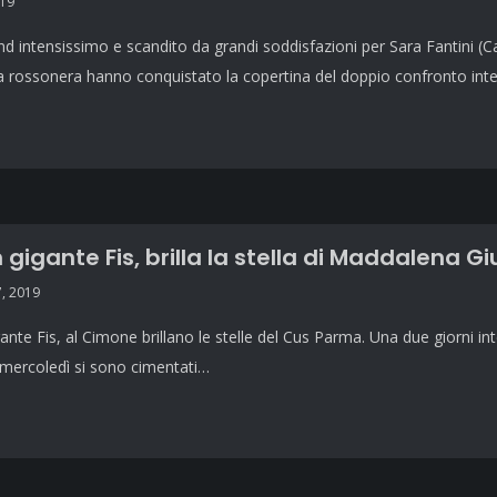
019
 intensissimo e scandito da grandi soddisfazioni per Sara Fantini (Ca
ica rossonera hanno conquistato la copertina del doppio confronto in
 gigante Fis, brilla la stella di Maddalena G
, 2019
ante Fis, al Cimone brillano le stelle del Cus Parma. Una due giorni int
 mercoledì si sono cimentati…