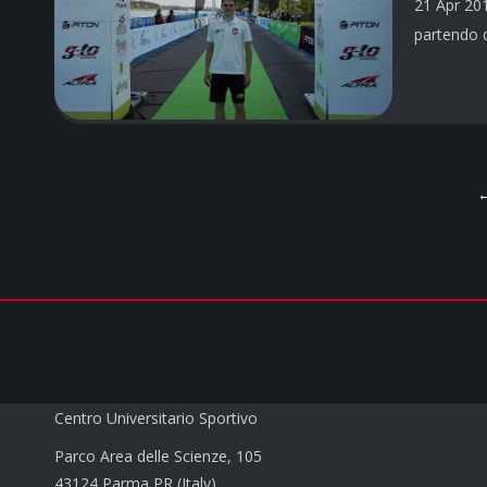
21 Apr 201
partendo d
CUS PARMA a.s.d.
Centro Universitario Sportivo
Parco Area delle Scienze, 105
43124 Parma PR (Italy)