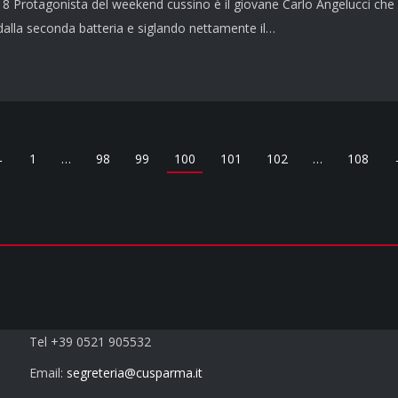
8 Protagonista del weekend cussino è il giovane Carlo Angelucci che ot
alla seconda batteria e siglando nettamente il…
←
1
…
98
99
100
101
102
…
108
Contatti
Tel +39 0521 905532
Email:
segreteria@cusparma.it