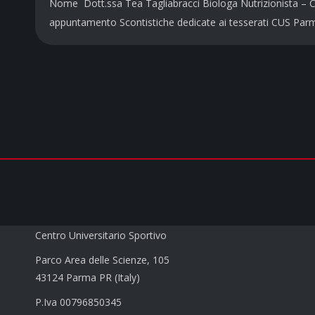
Nome Dott.ssa Tea Tagliabracci Biologa Nutrizionista – C
appuntamento Scontistiche dedicate ai tesserati CUS Pa
CUS PARMA a.s.d.
Centro Universitario Sportivo
Parco Area delle Scienze, 105
43124 Parma PR (Italy)
P.Iva 00796850345