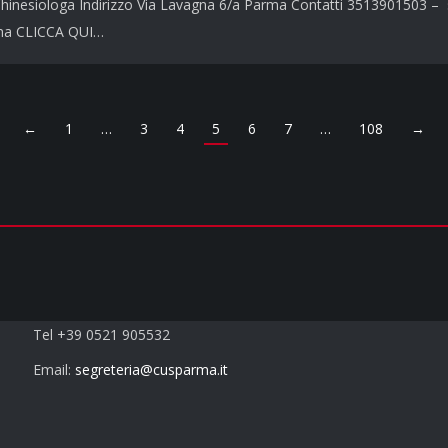
hinesiologa Indirizzo Via Lavagna 6/a Parma Contatti 3513901503 – 
rma CLICCA QUI…
←
1
…
3
4
5
6
7
…
108
→
Contatti
Tel +39 0521 905532
Email:
segreteria@cusparma.it