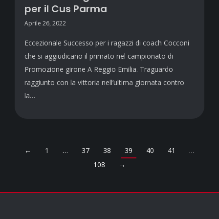
per il Cus Parma
Aprile 26, 2022
Eccezionale Successo per i ragazzi di coach Cocconi
che si aggiudicano il primato nel campionato di
Promozione girone A Reggio Emilia. Traguardo
raggiunto con la vittoria nell’ultima giornata contro
la…
←
1
…
37
38
39
40
41
…
108
→