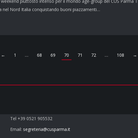
 weekend piuttosto intenso per il mondo age-group del CUS Parma Tri
a nel Nord Italia conquistando buoni piazzamenti…
←
1
…
68
69
70
71
72
…
108
→
Contatti
Tel +39 0521 905532
Email:
segreteria@cusparma.it