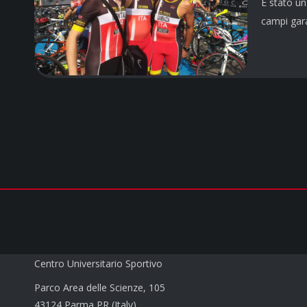
È stato un
campi gar
CUS PARMA a.s.d.
Centro Universitario Sportivo
Parco Area delle Scienze, 105
43124 Parma PR (Italy)