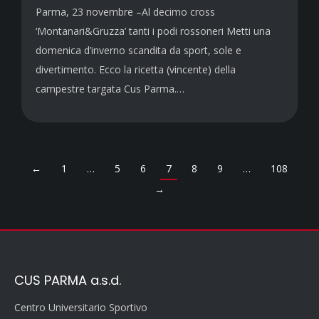
Parma, 23 novembre –Al decimo cross
‘Montanari&Gruzza’ tanti i podi rossoneri Metti una
domenica d’inverno scandita da sport, sole e
divertimento. Ecco la ricetta (vincente) della
campestre targata Cus Parma.…
←
1
…
5
6
7
8
9
…
108
→
CUS PARMA a.s.d.
Centro Universitario Sportivo