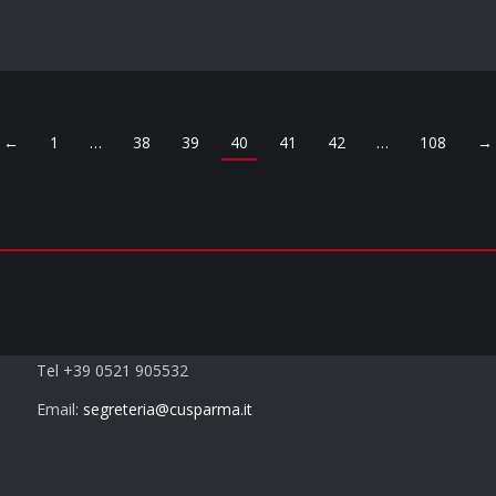
←
1
…
38
39
40
41
42
…
108
→
Contatti
Tel +39 0521 905532
Email:
segreteria@cusparma.it