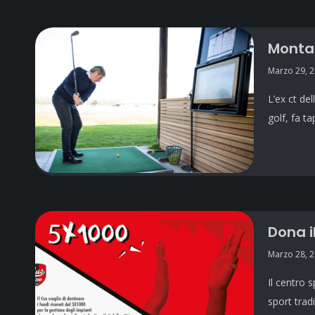
Montal
Marzo 29, 
L’ex ct de
golf, fa t
Dona i
Marzo 28, 
Il centro 
sport trad