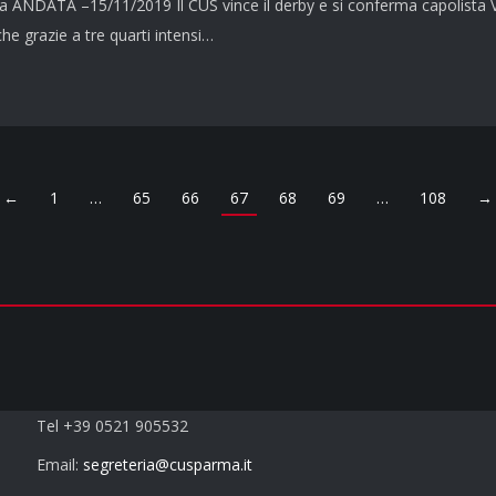
a ANDATA –15/11/2019 Il CUS vince il derby e si conferma capolista Vitt
he grazie a tre quarti intensi…
←
1
…
65
66
67
68
69
…
108
→
Contatti
Tel +39 0521 905532
Email:
segreteria@cusparma.it