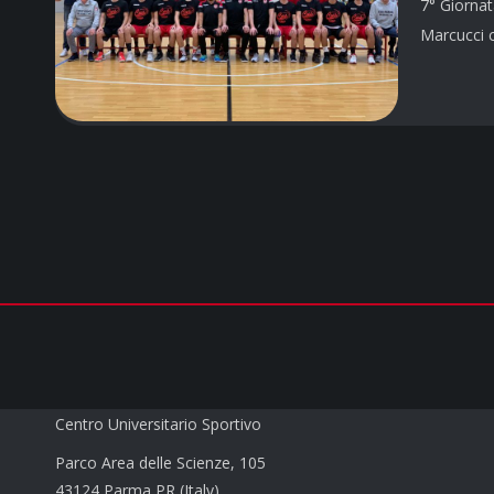
7° Giornat
Marcucci c
CUS PARMA a.s.d.
Centro Universitario Sportivo
Parco Area delle Scienze, 105
43124 Parma PR (Italy)