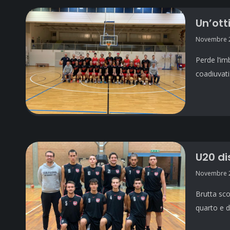
Un’ott
Novembre 2
Perde l’im
coadiuvati
U20 di
Novembre 2
Brutta sco
quarto e d