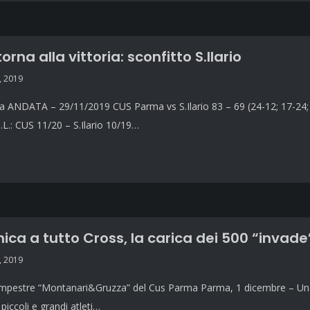
torna alla vittoria: sconfitto S.Ilario
, 2019
a ANDATA – 29/11/2019 CUS Parma vs S.Ilario 83 – 69 (24-12; 17-24; 23-9;
L.: CUS 11/20 – S.Ilario 10/19…
ca a tutto Cross, la carica dei 500 “invad
, 2019
ampestre “Montanari&Gruzza” del Cus Parma Parma, 1 dicembre – Una d
 piccoli e grandi atleti…