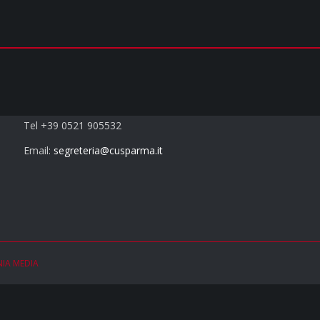
Contatti
Tel +39 0521 905532
Email:
segreteria@cusparma.it
NIA MEDIA