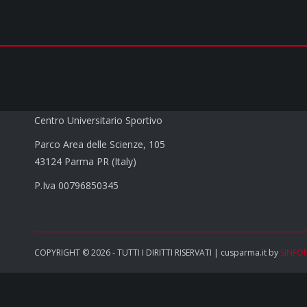
CUS PARMA a.s.d.
Centro Universitario Sportivo
Parco Area delle Scienze, 105
43124 Parma PR (Italy)
P.Iva 00796850345
COPYRIGHT © 2026 - TUTTI I DIRITTI RISERVATI | cusparma.it by
SINFO