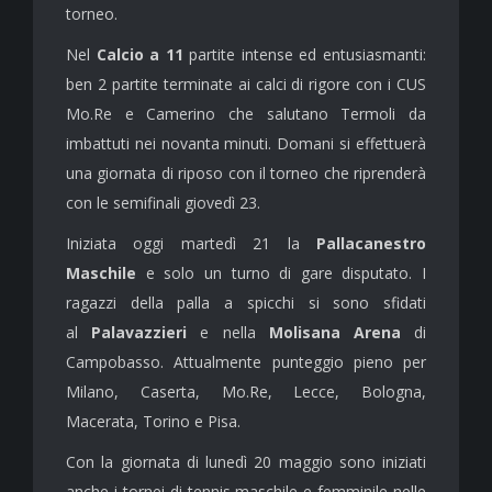
torneo.
Nel
Calcio a 11
partite intense ed entusiasmanti:
ben 2 partite terminate ai calci di rigore con i CUS
Mo.Re e Camerino che salutano Termoli da
imbattuti nei novanta minuti. Domani si effettuerà
una giornata di riposo con il torneo che riprenderà
con le semifinali giovedì 23.
Iniziata oggi martedì 21 la
Pallacanestro
Maschile
e solo un turno di gare disputato. I
ragazzi della palla a spicchi si sono sfidati
al
Palavazzieri
e nella
Molisana Arena
di
Campobasso. Attualmente punteggio pieno per
Milano, Caserta, Mo.Re, Lecce, Bologna,
Macerata, Torino e Pisa.
Con la giornata di lunedì 20 maggio sono iniziati
anche i tornei di tennis maschile e femminile nelle