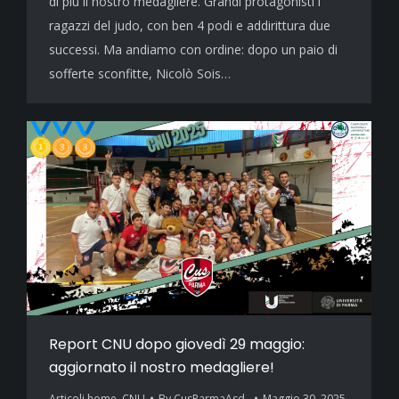
di più il nostro medagliere. Grandi protagonisti i
ragazzi del judo, con ben 4 podi e addirittura due
successi. Ma andiamo con ordine: dopo un paio di
sofferte sconfitte, Nicolò Sois…
Report CNU dopo giovedì 29 maggio:
aggiornato il nostro medagliere!
Articoli home
,
CNU
By
CusParmaAsd_
Maggio 30, 2025