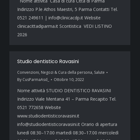
Nome attività Casa di cura Città di Parma
Indirizzo P.le Athos Maestri, 5 Parma Contatti Tel.
0521 249611 | info@clinicacdp.it Website
clinicacittadiparma.it Scontistica VEDI LISTINO
2026
Studio dentistico Ravasini
Convenzioni
,
Negozi & Cura della persona
,
Salute
By
CusParmaAsd_
Ottobre 10, 2022
Nome attività STUDIO DENTISTICO RAVASINI
Indirizzo Viale Mentana 41 – Parma Recapito Tel.
0521 772658 Website
www.studiodentisticoravasini.it
info@studiodentisticoravasini.it Orario di apertura
lunedì 08:30–17.00 martedì 08:30–17.00 mercoledì