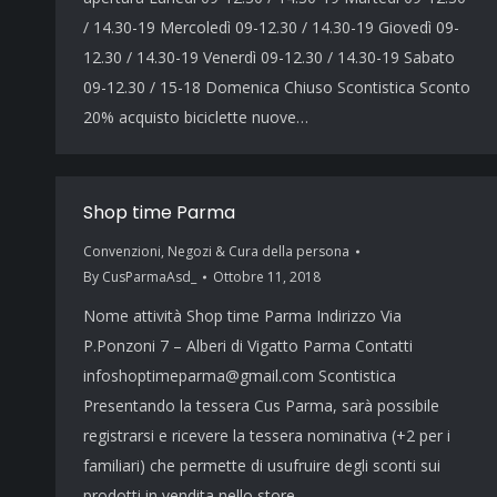
/ 14.30-19 Mercoledì 09-12.30 / 14.30-19 Giovedì 09-
12.30 / 14.30-19 Venerdì 09-12.30 / 14.30-19 Sabato
09-12.30 / 15-18 Domenica Chiuso Scontistica Sconto
20% acquisto biciclette nuove…
Shop time Parma
Convenzioni
,
Negozi & Cura della persona
By
CusParmaAsd_
Ottobre 11, 2018
Nome attività Shop time Parma Indirizzo Via
P.Ponzoni 7 – Alberi di Vigatto Parma Contatti
infoshoptimeparma@gmail.com Scontistica
Presentando la tessera Cus Parma, sarà possibile
registrarsi e ricevere la tessera nominativa (+2 per i
familiari) che permette di usufruire degli sconti sui
prodotti in vendita nello store