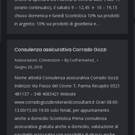
(orario continuato), il sabato 9 – 12,45 e 16 – 19,15
chiuso domenica e lunedì Scontistica 10% sui prodotti
in argento; 10% sui prodotti di gioielleria e…
Consulenza assicurativa Corrado Gozzi
Assicurazioni
,
Convenzioni
By
CusParmaAsd_
Giugno 26, 2018
Nome attività Consulenza assicurativa Corrado Gozzi
Indirizzo Via Passo del Cirone 7, Parma Recapito 0521
481137 – 348 4083421 Website
www.corradogozzibrokerandconsultant.it Orari 08.00-
13.00/15.00-19.00 solo feriali, per appuntamento
anche a domicilio Scontistica Prima consulenza
assicurativa gratuita anche a domicilio, valutazione di
pacchetti assicurativi con possibilità di ribassi anche