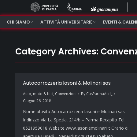
CHI SIAMO
ATTIVITÀ UNIVERSITARIE
EVENTI & CALE
Category Archives:
Convenz
Autocarrozzeria Iasoni & Molinari sas
Auto, moto & bici
,
Convenzioni
By
CusParmaAsd_
Giugno 26, 2018
Nome attività Autocarrozzeria Iasoni e Molinari sas
Indirizzo Via La Spezia, 214/b – Parma Recapito Tel.
0521959018 Website www.iasoniemolinari.it Orario di
apertura Lunedì – Venerdì 08.00/19.00 Sabato