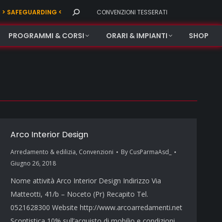
Search:
> SAFEGUARDING <
CONVENZIONI TESSERATI
PROGRAMMI & CORSI
ORARI & IMPIANTI
SHOP
Arco Interior Design
Arredamento & edilizia
,
Convenzioni
By
CusParmaAsd_
Giugno 26, 2018
Nome attività Arco Interior Design Indirizzo Via
Matteotti, 41/b – Noceto (Pr) Recapito Tel.
0521628300 Website http://www.arcoarredamenti.net
Scontistica 10% sull’acquisto di mobilio e condizioni