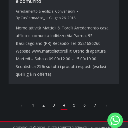
e comunità
Arredamento & edilizia
,
Convenzioni
By
CusParmaAsd_
Giugno 26, 2018
Nome attività Mattioli & Torelli Arredamento casa,
ufficio e comunità Indirizzo Via Parma, 95 –
Basilicagoiano (PR) Recapito Tel. 0521686260
Website www.mattiolietorelli.it Orario di apertura
Martedì – Sabato 09.00/12.00 – 15.00/19.00
Scontistica 25% su tutti i prodotti esposti (esclusi
quelli già in offerta)
←
1
2
3
4
5
6
7
→
COPYRIGHT © 2026 - TUTTI I DIRITTI RISERVATI | cusparma.it by