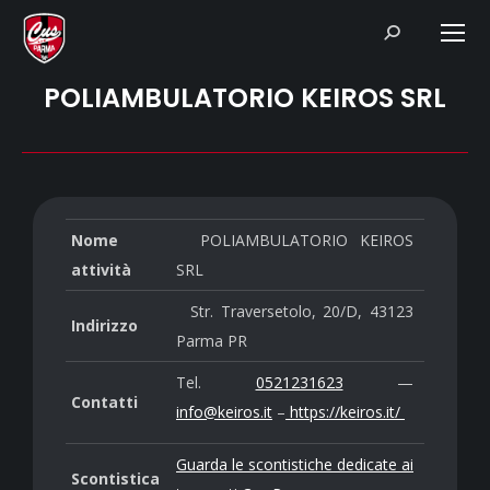
Search:
POLIAMBULATORIO KEIROS SRL
Nome
POLIAMBULATORIO KEIROS
attività
SRL
Str. Traversetolo, 20/D, 43123
Indirizzo
Parma PR
Tel.
0521231623
—
Contatti
info@keiros.it
–
https://keiros.it/
Guarda le scontistiche dedicate ai
Scontistica